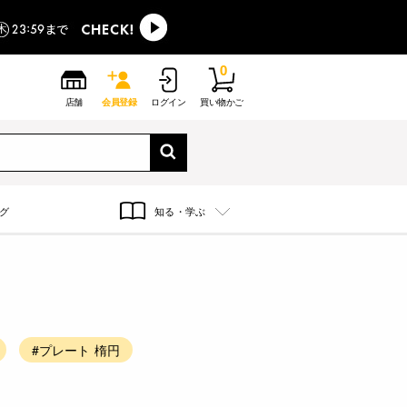
0
店舗
会員登録
ログイン
買い物かご
グ
知る・学ぶ
#プレート 楕円