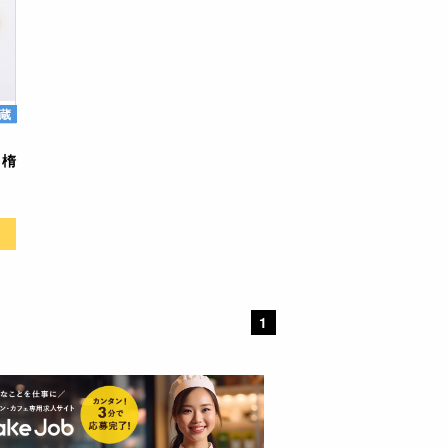
蔵
・楕
1