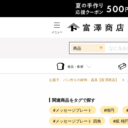
メニュー
商品
食品・食材
お菓子、パン作りの材料・器具【富澤商店】
関連商品をタグで探す
#メッセージプレート
#楕円
#メッセージプレート 四角
#紙 楕