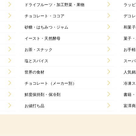
ドライフルーツ・加工野菜・果物
ラッピ
チョコレート・ココア
デコレ
砂糖・はちみつ・ジャム
和菓子
イースト・天然酵母
菓子・
お茶・スナック
お手軽
塩とスパイス
スーパ
世界の食材
人気銘
チョコレート（メーカー別）
冷凍ス
鮮度保持剤・保冷剤
書籍・
お値打ち品
富澤商