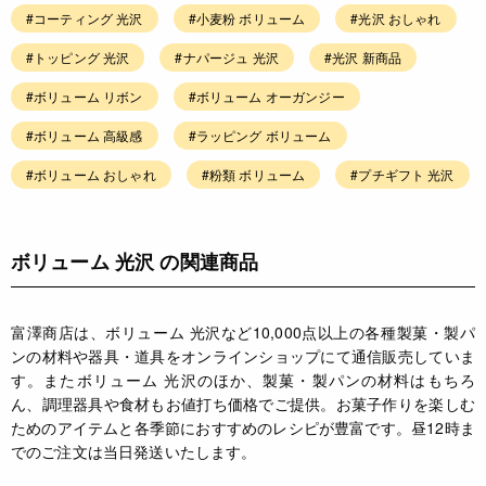
#コーティング 光沢
#小麦粉 ボリューム
#光沢 おしゃれ
#トッピング 光沢
#ナパージュ 光沢
#光沢 新商品
#ボリューム リボン
#ボリューム オーガンジー
#ボリューム 高級感
#ラッピング ボリューム
#ボリューム おしゃれ
#粉類 ボリューム
#プチギフト 光沢
ボリューム 光沢 の関連商品
富澤商店は、ボリューム 光沢など10,000点以上の各種製菓・製パ
ンの材料や器具・道具をオンラインショップにて通信販売していま
す。またボリューム 光沢のほか、製菓・製パンの材料はもちろ
ん、調理器具や食材もお値打ち価格でご提供。お菓子作りを楽しむ
ためのアイテムと各季節におすすめのレシピが豊富です。昼12時ま
でのご注文は当日発送いたします。