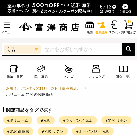
0
メニュー
店舗
会員登録
ログイン
買い物かご
商品
食品・食材
型・道具
レシピ
ラッピング
知る・学ぶ
お菓子、パン作りの材料・器具【富澤商店】
ボリューム 光沢 の関連商品
関連商品をタグで探す
#ボリューム
#光沢
#ラッピング 光沢
#光沢 リボン
#光沢 高級感
#光沢 サテン
#オーガンジー 光沢