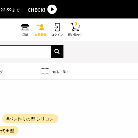
0
店舗
会員登録
ログイン
買い物かご
グ
知る・学ぶ
#パン作りの型 シリコン
千代田型