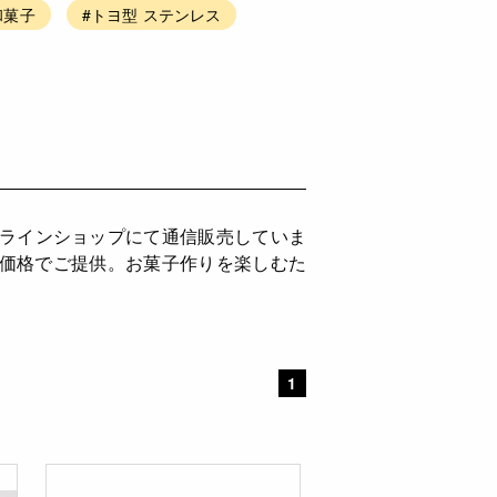
和菓子
#トヨ型 ステンレス
ンラインショップにて通信販売していま
ち価格でご提供。お菓子作りを楽しむた
。
1