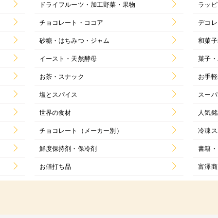
ドライフルーツ・加工野菜・果物
ラッピ
チョコレート・ココア
デコレ
砂糖・はちみつ・ジャム
和菓子
イースト・天然酵母
菓子・
お茶・スナック
お手軽
塩とスパイス
スーパ
世界の食材
人気銘
チョコレート（メーカー別）
冷凍ス
鮮度保持剤・保冷剤
書籍・
お値打ち品
富澤商