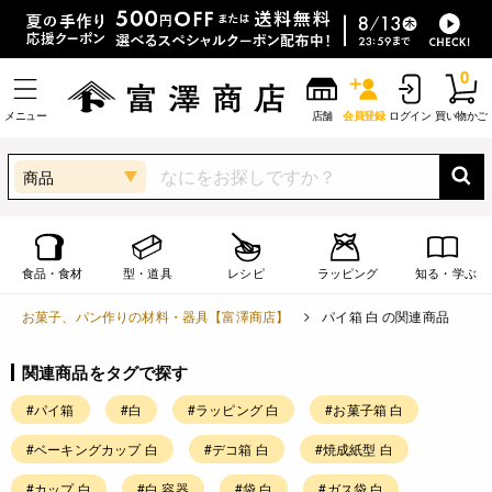
0
メニュー
店舗
会員登録
ログイン
買い物かご
商品
食品・食材
型・道具
レシピ
ラッピング
知る・学ぶ
お菓子、パン作りの材料・器具【富澤商店】
パイ箱 白 の関連商品
関連商品をタグで探す
#パイ箱
#白
#ラッピング 白
#お菓子箱 白
#ベーキングカップ 白
#デコ箱 白
#焼成紙型 白
#カップ 白
#白 容器
#袋 白
#ガス袋 白