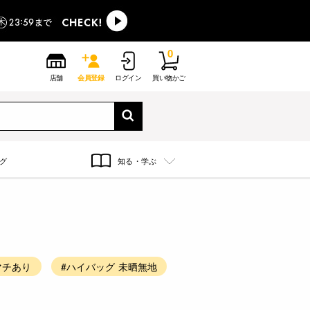
0
店舗
会員登録
ログイン
買い物かご
グ
知る・学ぶ
マチあり
#ハイバッグ 未晒無地