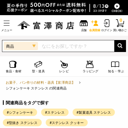
0
メニュー
店舗
会員登録
ログイン
買い物かご
商品
食品・食材
型・道具
レシピ
ラッピング
知る・学ぶ
お菓子、パン作りの材料・器具【富澤商店】
シフォンケーキ ステンレス の関連商品
関連商品をタグで探す
#シフォンケーキ
#ステンレス
#製菓道具 ステンレス
#型抜き ステンレス
#ステンレス クッキー