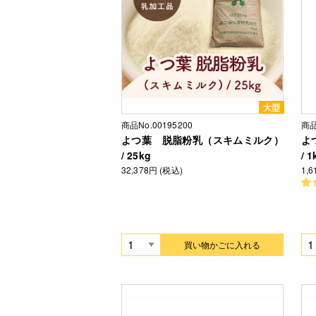
大型
商品No.00195200
商品
よつ葉 脱脂粉乳（スキムミルク）
よ
/ 25kg
/ 1
32,378円 (税込)
1,
買い物かごに入れる