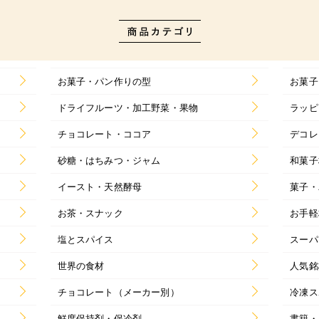
お菓子・パン作りの型
お菓子
ドライフルーツ・加工野菜・果物
ラッピ
チョコレート・ココア
デコレ
砂糖・はちみつ・ジャム
和菓子
イースト・天然酵母
菓子・
お茶・スナック
お手軽
塩とスパイス
スーパ
世界の食材
人気銘
チョコレート（メーカー別）
冷凍ス
鮮度保持剤・保冷剤
書籍・