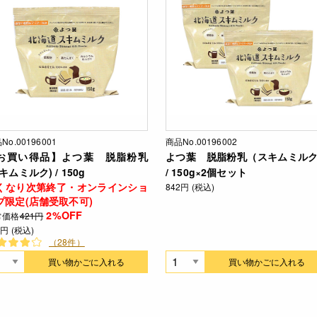
No.00196001
商品No.00196002
お買い得品】よつ葉 脱脂粉乳
よつ葉 脱脂粉乳（スキムミル
キムミルク) / 150g
/ 150g×2個セット
くなり次第終了・オンラインショ
842円 (税込)
プ限定(店舗受取不可)
2%OFF
常価格
421円
2円 (税込)
（28件）
買い物かごに入れる
買い物かごに入れる