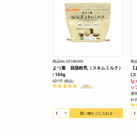
商品No.00196000
商品
よつ葉 脱脂粉乳（スキムミルク）
【
/ 150g
(ス
な
421円 (税込)
（9件）
ッ
通
41
買い物かごに入れる