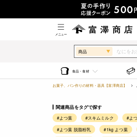
メニュー
商品
食品・食材
お菓子、パン作りの材料・器具【富澤商店】
関連商品をタグで探す
#よつ葉
#スキムミルク
#よ
#よつ葉 脱脂粉乳
#1kg よつ葉