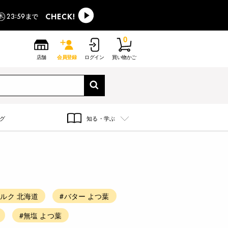
0
店舗
会員登録
ログイン
買い物かご
グ
知る・学ぶ
ルク 北海道
#バター よつ葉
#無塩 よつ葉