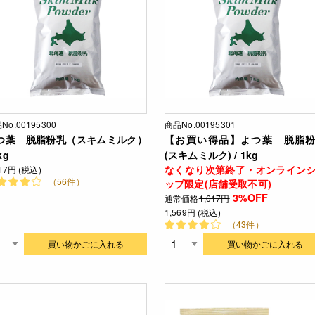
No.00195300
商品No.00195301
つ葉 脱脂粉乳（スキムミルク）
【お買い得品】よつ葉 脱脂
kg
(スキムミルク) / 1kg
なくなり次第終了・オンライン
617円 (税込)
（56件）
ップ限定(店舗受取不可)
3%OFF
通常価格
1,617円
1,569円 (税込)
（43件）
買い物かごに入れる
買い物かごに入れる