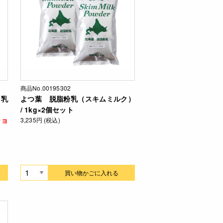
商品No.00195302
粉乳
よつ葉 脱脂粉乳（スキムミルク）
/ 1kg×2個セット
ショ
3,235円 (税込)
買い物かごに入れる