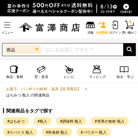
0
メニュー
店舗
会員登録
ログイン
買い物かご
商品
食品・食材
型・道具
レシピ
ラッピング
知る・学ぶ
お菓子、パン作りの材料・器具【富澤商店】
はちみつ 瓶入 の関連商品
関連商品をタグで探す
#はちみつ
#瓶入
#調味料 瓶入
#世界の食材 瓶入
#スパイス 瓶入
#和食材 瓶入
#パウダー 瓶入