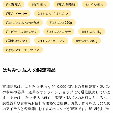
#お酒 瓶入
#香料 瓶入
#瓶入 無添加
#オイル 瓶入
#瓶入 ドーバー
#梅シロップ はちみつ
#はちみつ あったか食材
#はちみつ 250g
#アピディス はちみつ
#はちみつ コサナ
#はちみつ 1kg
#国産 はちみつ
#はちみつ オレンジ
#はちみつ 200g
#はちみつ ミエリツィア
はちみつ 瓶入 の関連商品
富澤商店は、はちみつ 瓶入など10,000点以上の各種製菓・製パン
の材料や器具・道具をオンラインショップにて通信販売していま
す。またはちみつ 瓶入のほか、製菓・製パンの材料はもちろん、
調理器具や食材もお値打ち価格でご提供。お菓子作りを楽しむため
のアイテムと各季節におすすめのレシピが豊富です。昼12時までの