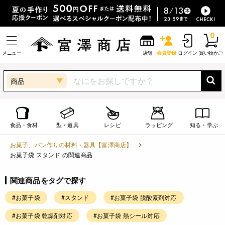
0
メニュー
店舗
会員登録
ログイン
買い物かご
商品
食品・食材
型・道具
レシピ
ラッピング
知る・学ぶ
お菓子、パン作りの材料・器具【富澤商店】
お菓子袋 スタンド の関連商品
関連商品をタグで探す
#お菓子袋
#スタンド
#お菓子袋 脱酸素剤対応
#お菓子袋 乾燥剤対応
#お菓子袋 熱シール対応