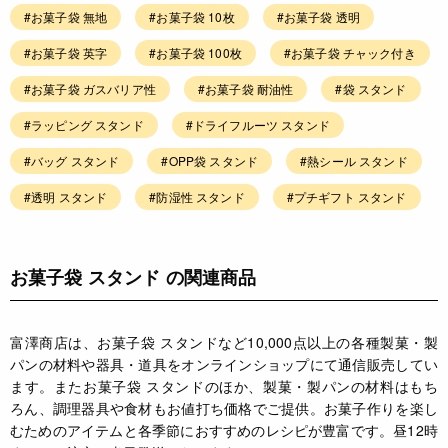
#お菓子袋 無地
#お菓子袋 10枚
#お菓子袋 透明
#お菓子袋 英字
#お菓子袋 100枚
#お菓子袋 チャック付き
#お菓子袋 ガスバリア性
#お菓子袋 耐油性
#袋 スタンド
#ラッピング スタンド
#ドライフルーツ スタンド
#バッグ スタンド
#OPP袋 スタンド
#熱シール スタンド
#透明 スタンド
#防湿性 スタンド
#プチギフト スタンド
お菓子袋 スタンド の関連商品
富澤商店は、お菓子袋 スタンドなど10,000点以上の各種製菓・製
パンの材料や器具・道具をオンラインショップにて通信販売してい
ます。またお菓子袋 スタンドのほか、製菓・製パンの材料はもち
ろん、調理器具や食材もお値打ち価格でご提供。お菓子作りを楽し
むためのアイテムと各季節におすすめのレシピが豊富です。昼12時