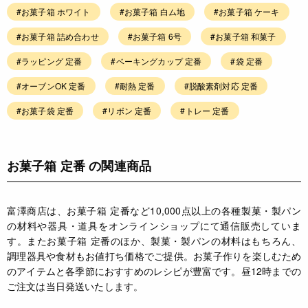
#お菓子箱 ホワイト
#お菓子箱 白ム地
#お菓子箱 ケーキ
#お菓子箱 詰め合わせ
#お菓子箱 6号
#お菓子箱 和菓子
#ラッピング 定番
#ベーキングカップ 定番
#袋 定番
#オーブンOK 定番
#耐熱 定番
#脱酸素剤対応 定番
#お菓子袋 定番
#リボン 定番
#トレー 定番
お菓子箱 定番 の関連商品
富澤商店は、お菓子箱 定番など10,000点以上の各種製菓・製パン
の材料や器具・道具をオンラインショップにて通信販売していま
す。またお菓子箱 定番のほか、製菓・製パンの材料はもちろん、
調理器具や食材もお値打ち価格でご提供。お菓子作りを楽しむため
のアイテムと各季節におすすめのレシピが豊富です。昼12時までの
ご注文は当日発送いたします。