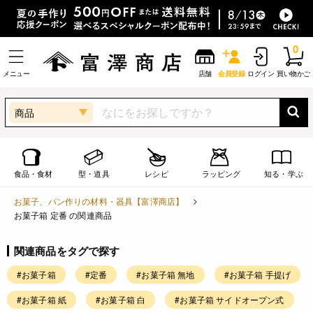
0
メニュー
店舗
会員登録
ログイン
買い物かご
商品
食品・食材
型・道具
レシピ
ラッピング
知る・学ぶ
お菓子、パン作りの材料・器具【富澤商店】
お菓子箱 定番 の関連商品
関連商品をタグで探す
#お菓子箱
#定番
#お菓子箱 無地
#お菓子箱 手提げ
#お菓子箱 紙
#お菓子箱 白
#お菓子箱 サイドオープン式