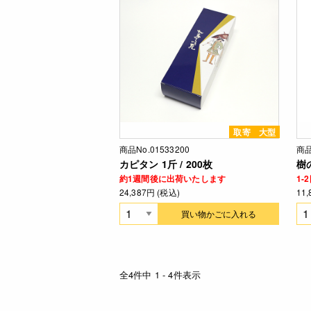
取寄
大型
商品No.01533200
商品
カピタン 1斤 / 200枚
樹の
約1週間後に出荷いたします
1
24,387円 (税込)
11
買い物かごに入れる
全4件中 1 - 4件表示