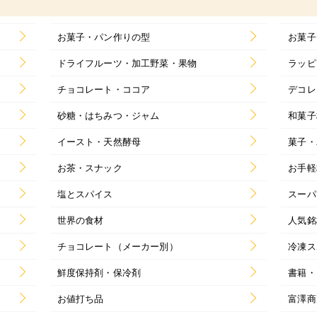
お菓子・パン作りの型
お菓子
ドライフルーツ・加工野菜・果物
ラッピ
チョコレート・ココア
デコレ
砂糖・はちみつ・ジャム
和菓子
イースト・天然酵母
菓子・
お茶・スナック
お手軽
塩とスパイス
スーパ
世界の食材
人気銘
チョコレート（メーカー別）
冷凍ス
鮮度保持剤・保冷剤
書籍・
お値打ち品
富澤商