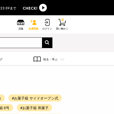
0
店舗
会員登録
ログイン
買い物かご
グ
知る・学ぶ
白
#お菓子箱 サイドオープン式
箱 6号
#お菓子箱 和菓子