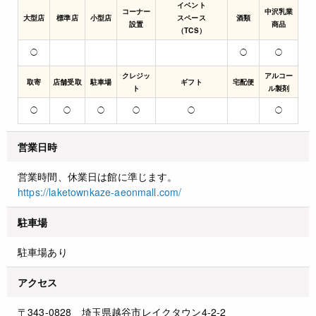
イベント
コーナー
中沢乳業
大型店
標準店
小型店
スペース
酒類
設置
商品
（TCS）
◯
◯
◯
クレジッ
アルコー
取寄
店舗受取
駐車場
ギフト
宅配便
ト
ル製剤
◯
◯
◯
◯
◯
◯
営業日時
営業時間、休業日は館に準じます。
https://laketownkaze-aeonmall.com/
駐車場
駐車場あり
アクセス
〒343-0828 埼玉県越谷市レイクタウン4-2-2