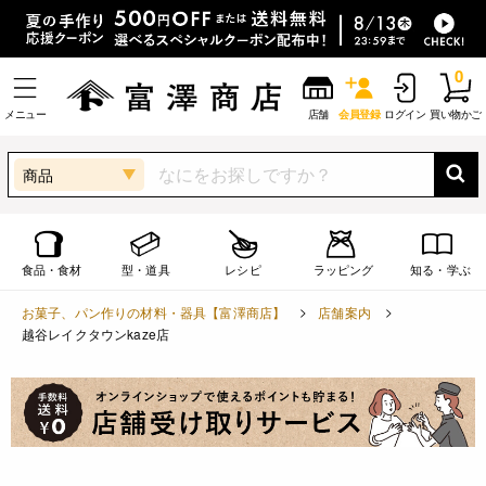
0
メニュー
店舗
会員登録
ログイン
買い物かご
商品
食品・食材
型・道具
レシピ
ラッピング
知る・学ぶ
お菓子、パン作りの材料・器具【富澤商店】
店舗案内
越谷レイクタウンkaze店