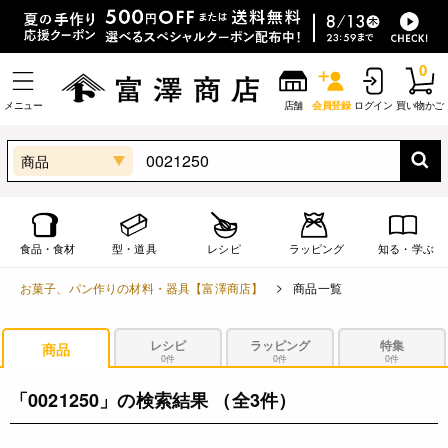
0
メニュー
店舗
会員登録
ログイン
買い物かご
商品
食品・食材
型・道具
レシピ
ラッピング
知る・学ぶ
お菓子、パン作りの材料・器具【富澤商店】
商品一覧
レシピ
ラッピング
特集
商品
0件
0件
0件
「0021250」の検索結果
（全3件）