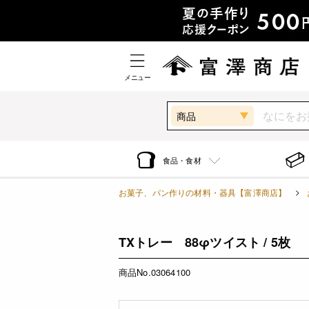
メニュー
商品
食品・食材
お菓子、パン作りの材料・器具【富澤商店】
TXトレー 88φツイスト / 5枚
商品No.03064100