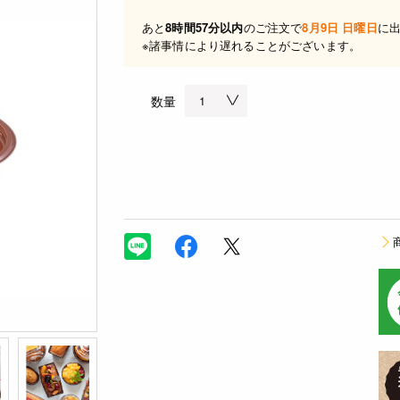
あと
8時間57分以内
のご注文で
8月9日 日曜日
に
※諸事情により遅れることがございます。
数量