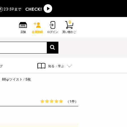
0
店舗
会員登録
ログイン
買い物かご
グ
知る・学ぶ
88φツイスト / 5枚
（1件）