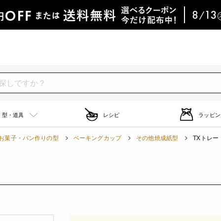
型・道具
レシピ
ラッピン
お菓子・パン作りの型
ベーキングカップ
その他焼成紙型
TXトレー 