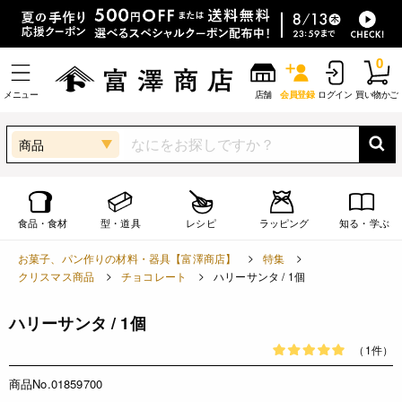
0
メニュー
店舗
会員登録
ログイン
買い物かご
商品
食品・食材
型・道具
レシピ
ラッピング
知る・学ぶ
お菓子、パン作りの材料・器具【富澤商店】
特集
クリスマス商品
チョコレート
ハリーサンタ / 1個
ハリーサンタ / 1個
（1件）
商品No.01859700