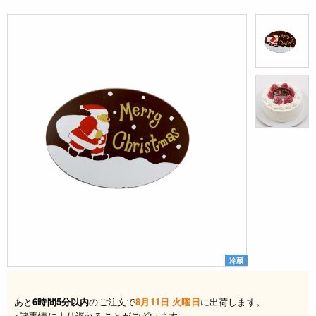
冷蔵
あと
6時間5分以内
のご注文で
8月11日 火曜日
に出荷します。
※諸事情により遅れることがございます。