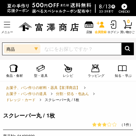
0
メニュー
店舗
会員登録
ログイン
買い物かご
商品
食品・食材
型・道具
レシピ
ラッピング
知る・学ぶ
お菓子、パン作りの材料・器具【富澤商店】
お菓子・パン作りの道具
分割・切る・包あん
ドレッジ・カード
スクレーパー丸 / 1枚
スクレーパー丸 / 1枚
（1件）
商品No.01490600