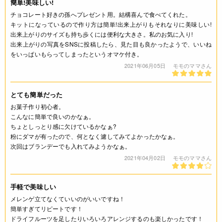
簡単!美味しい!
チョコレート好きの孫へプレゼント用。結構喜んで食べてくれた。
キットになっているので作り方は簡単!出来上がりもそれなりに美味しい!
出来上がりのサイズも持ち歩くには便利な大きさ。私のお気に入り!
出来上がりの写真をSNSに投稿したら、見た目も良かったようで、いいね
をいっぱいもらってしまったというオマケ付き。
2021年06月05日
モモのママさん
とても簡単だった
お菓子作り初心者。
こんなに簡単で良いのかなぁ。
ちょとしっとり感に欠けているかなぁ?
粉にダマが有ったので、何となく濾してみてよかったかなぁ。
次回はブランデーでも入れてみようかなぁ。
2021年04月02日
モモのママさん
手軽で美味しい
メレンゲ立てなくていいのがいいですね！
簡単すぎてリピートです！
ドライフルーツを足したりいろいろアレンジするのも楽しかったです！