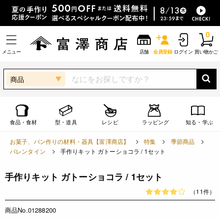
0
メニュー
店舗
会員登録
ログイン
買い物かご
商品
食品・食材
型・道具
レシピ
ラッピング
知る・学ぶ
お菓子、パン作りの材料・器具【富澤商店】
特集
季節商品
バレンタイン
手作りキット ガトーショコラ / 1セット
手作りキット ガトーショコラ / 1セット
（11件）
商品No.01288200