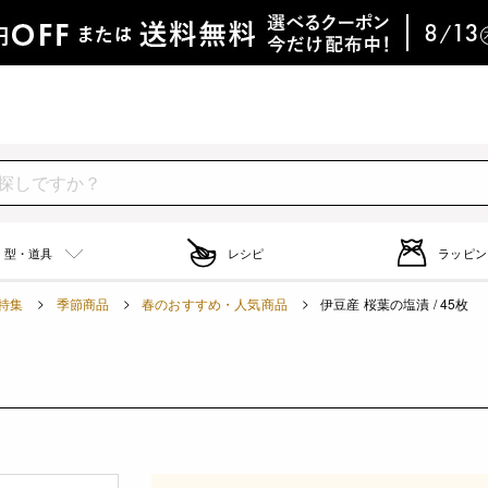
型・道具
レシピ
ラッピン
特集
季節商品
春のおすすめ・人気商品
伊豆産 桜葉の塩漬 / 45枚