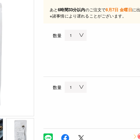
あと
6時間33分以内
のご注文で
8月7日 金曜日
に
※諸事情により遅れることがございます。
数量
数量