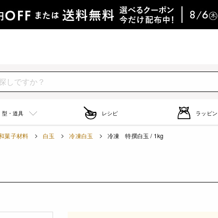
型・道具
レシピ
ラッピン
和菓子材料
白玉
冷凍白玉
冷凍 特撰白玉 / 1kg