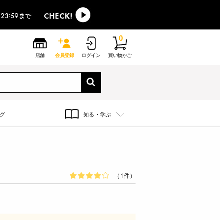
0
店舗
会員登録
ログイン
買い物かご
グ
知る・学ぶ
（1件）