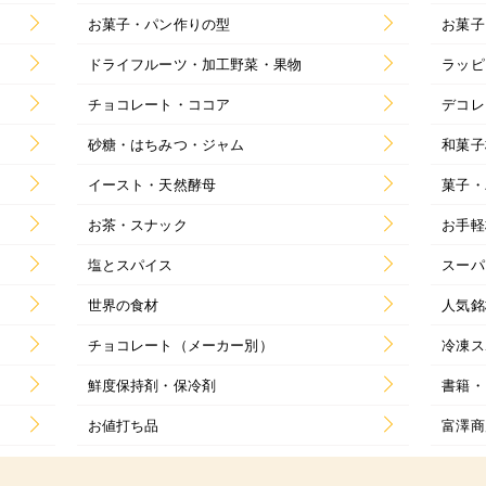
お菓子・パン作りの型
お菓子
ドライフルーツ・加工野菜・果物
ラッピ
チョコレート・ココア
デコレ
砂糖・はちみつ・ジャム
和菓子
イースト・天然酵母
菓子・
お茶・スナック
お手軽
塩とスパイス
スーパ
世界の食材
人気銘
チョコレート（メーカー別）
冷凍ス
鮮度保持剤・保冷剤
書籍・
お値打ち品
富澤商