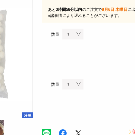
あと
3時間58分以内
のご注文で
8月6日 木曜日
に
※諸事情により遅れることがございます。
数量
数量
冷凍