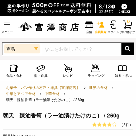
0
メニュー
店舗
会員登録
ログイン
買い物かご
商品
食品・食材
型・道具
レシピ
ラッピング
知る・学ぶ
お菓子、パン作りの材料・器具【富澤商店】
世界の食材
中華とアジア食材
中華食材
朝天 辣油香筍（ラー油漬けたけのこ） / 260g
朝天 辣油香筍（ラー油漬けたけのこ） / 260g
（3件）
商品No.00179700