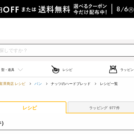
型・道具
レシピ
ラッピン
富澤商店 レシピ
パン
ナッツのハードブレッド
レシピ一覧
レシピ
ラッピング
977件
件）