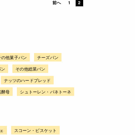
前へ
1
2
その他菓子パン
チーズパン
パン
その他総菜パン
ナッツのハードブレッド
然酵母
シュトーレン・パネトーネ
ェ
スコーン・ビスケット