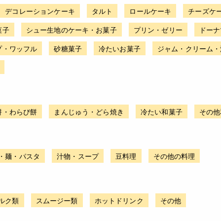
デコレーションケーキ
タルト
ロールケーキ
チーズケ
菓子
シュー生地のケーキ・お菓子
プリン・ゼリー
ドーナ
プ・ワッフル
砂糖菓子
冷たいお菓子
ジャム・クリーム・
餅・わらび餅
まんじゅう・どら焼き
冷たい和菓子
その他
・麺・パスタ
汁物・スープ
豆料理
その他の料理
ルク類
スムージー類
ホットドリンク
その他