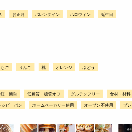
ス
お正月
バレンタイン
ハロウィン
誕生日
いちご
りんご
桃
オレンジ
ぶどう
時短・簡単
低糖質・糖質オフ
グルテンフリー
食材・材料
レシピ パン
ホームベーカリー使用
オーブン不使用
プレ