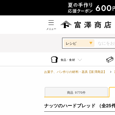
メニュー
レシピ
食品・食材
お菓子、パン作りの材料・器具【富澤商店】
商品
9770件
ナッツのハードブレッド
（全25