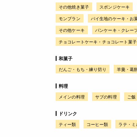
その他焼き菓子
スポンジケーキ
モンブラン
パイ生地のケーキ・お
その他ケーキ
パンケーキ・クレー
チョコレートケーキ・チョコレート菓子
和菓子
だんご・もち・練り切り
羊羹・葛
料理
メインの料理
サブの料理
ご飯
ドリンク
ティー類
コーヒー類
ラテ・ミ