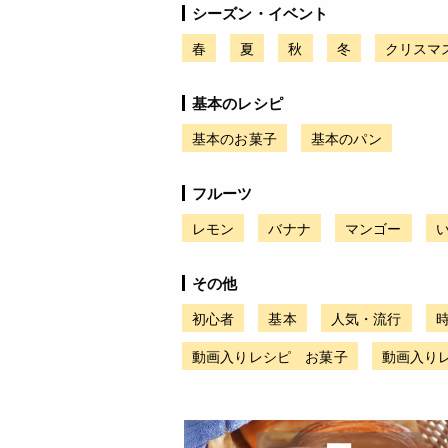
シーズン・イベント
春
夏
秋
冬
クリスマ
基本のレシピ
基本のお菓子
基本のパン
フルーツ
レモン
バナナ
マンゴー
その他
初心者
基本
人気・流行
動画入りレシピ お菓子
動画入り