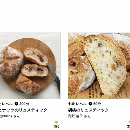
級 レベル
300分
中級 レベル
60分
とナッツのリュスティック
胡桃のリュスティック
(yukie) さん
海野 綾子 さん
150
3