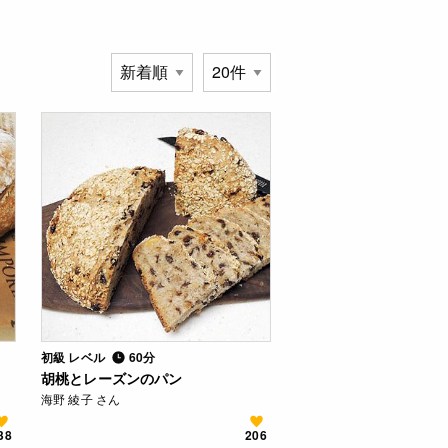
初級 レベル
60分
胡桃とレーズンのパン
海野 綾子 さん
38
206