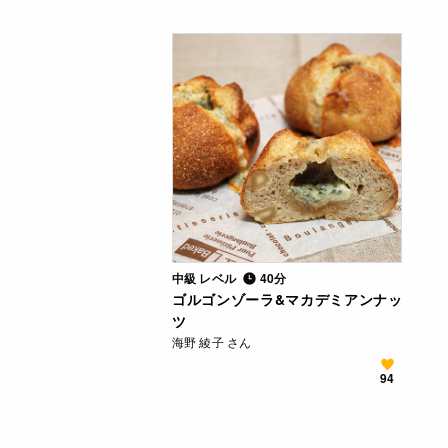
中級 レベル
40分
ゴルゴンゾーラ&マカデミアンナッ
ツ
海野 綾子 さん
94