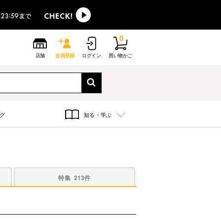
0
店舗
会員登録
ログイン
買い物かご
グ
知る・学ぶ
特集
213件