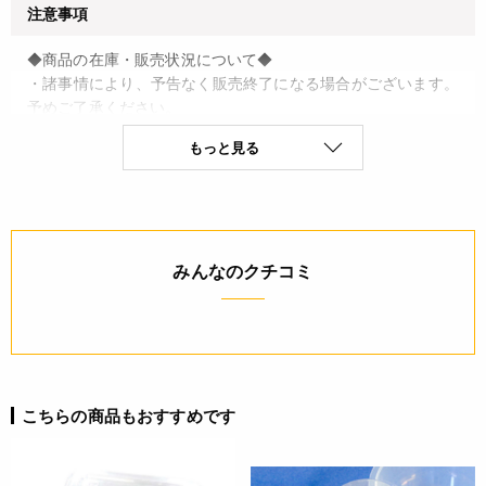
注意事項
◆商品の在庫・販売状況について◆
・諸事情により、予告なく販売終了になる場合がございます。
予めご了承ください。
・当サイトに掲載されている商品は、ご購入可能な状態にあっ
もっと見る
ても必ずしも在庫を保証するものではありません。予めご了承
ください。
詳細
みんなのクチコミ
♦材質：OPS
♦原産国：日本
JANコード
4977017315495
こちらの商品もおすすめです