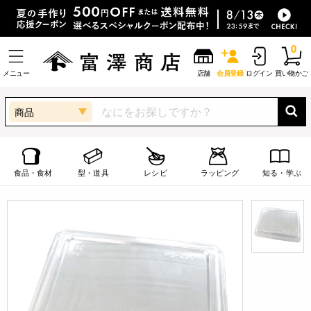
0
メニュー
店舗
会員登録
ログイン
買い物かご
商品
食品・食材
型・道具
レシピ
ラッピング
知る・学ぶ