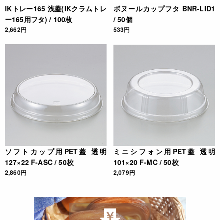
IKトレー165 浅蓋(IKクラムトレ
ボヌールカップフタ BNR-LID1
ー165用フタ) / 100枚
/ 50個
2,662円
533円
ソフトカップ用PET蓋 透明
ミニシフォン用PET蓋 透明
127×22 F-ASC / 50枚
101×20 F-MC / 50枚
2,860円
2,079円