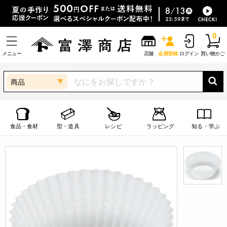
0
メニュー
店舗
会員登録
ログイン
買い物かご
商品
食品・食材
型・道具
レシピ
ラッピング
知る・学ぶ