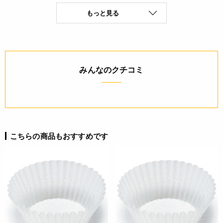
・当サイトに掲載されている商品は、ご購入可能な状態にあっ
もっと見る
ても必ずしも在庫を保証するものではありません。予めご了承
ください。
詳細
みんなのクチコミ
◆材質：シリコングラシン紙
日本製
JANコード
4991120235716
こちらの商品もおすすめです