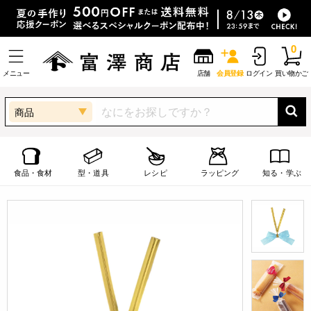
0
メニュー
店舗
会員登録
ログイン
買い物かご
商品
食品・食材
型・道具
レシピ
ラッピング
知る・学ぶ