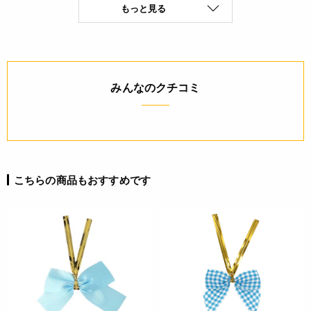
もっと見る
ても必ずしも在庫を保証するものではありません。予めご了承
ください。
詳細
みんなのクチコミ
◆形態：リボンヘッダー
JANコード
4571507542677
こちらの商品もおすすめです