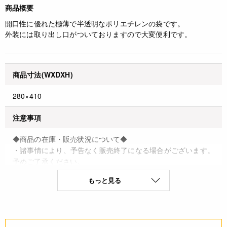
商品概要
開口性に優れた極薄で半透明なポリエチレンの袋です。
外装には取り出し口がついておりますので大変便利です。
商品寸法(WXDXH)
280×410
注意事項
◆商品の在庫・販売状況について◆
・諸事情により、予告なく販売終了になる場合がございます。
予めご了承ください。
・当サイトに掲載されている商品は、ご購入可能な状態にあっ
もっと見る
ても必ずしも在庫を保証するものではありません。予めご了承
ください。
詳細