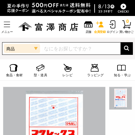
0
メニュー
店舗
会員登録
ログイン
買い物かご
商品
食品・食材
型・道具
レシピ
ラッピング
知る・学ぶ