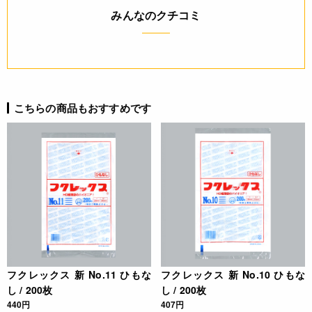
みんなのクチコミ
◆厚さ：0.008
◆材質：ポリエチレン
◆原産国：日本
JANコード
4977017037069
こちらの商品もおすすめです
フクレックス 新 No.11 ひもな
フクレックス 新 No.10 ひもな
し / 200枚
し / 200枚
440円
407円