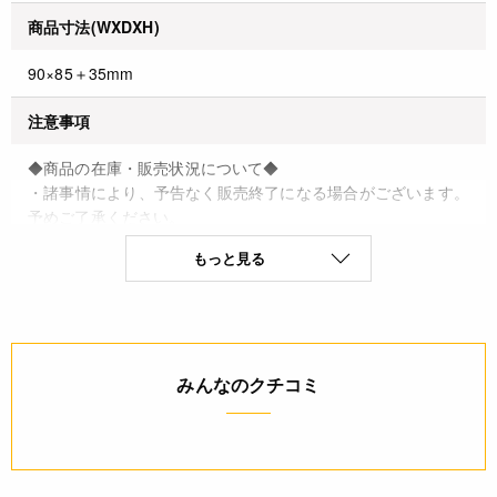
商品寸法(WXDXH)
90×85＋35mm
注意事項
◆商品の在庫・販売状況について◆
・諸事情により、予告なく販売終了になる場合がございます。
予めご了承ください。
・当サイトに掲載されている商品は、ご購入可能な状態にあっ
もっと見る
ても必ずしも在庫を保証するものではありません。予めご了承
ください。
詳細
みんなのクチコミ
◆形態：溶断袋テープ付
◆材質：片面ヒートシールOPP30
JANコード