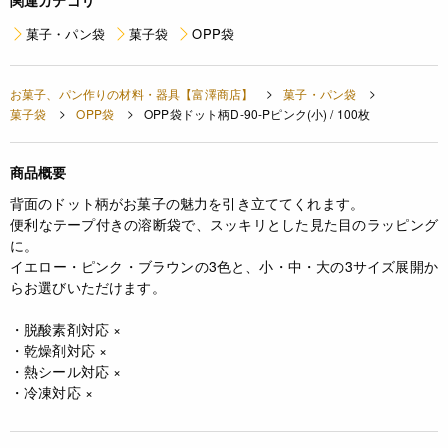
関連カテゴリ
菓子・パン袋
菓子袋
OPP袋
お菓子、パン作りの材料・器具【富澤商店】
菓子・パン袋
菓子袋
OPP袋
OPP袋ドット柄D-90-Pピンク(小) / 100枚
商品概要
背面のドット柄がお菓子の魅力を引き立ててくれます。
便利なテープ付きの溶断袋で、スッキリとした見た目のラッピング
に。
イエロー・ピンク・ブラウンの3色と、小・中・大の3サイズ展開か
らお選びいただけます。
・脱酸素剤対応 ×
・乾燥剤対応 ×
・熱シール対応 ×
・冷凍対応 ×