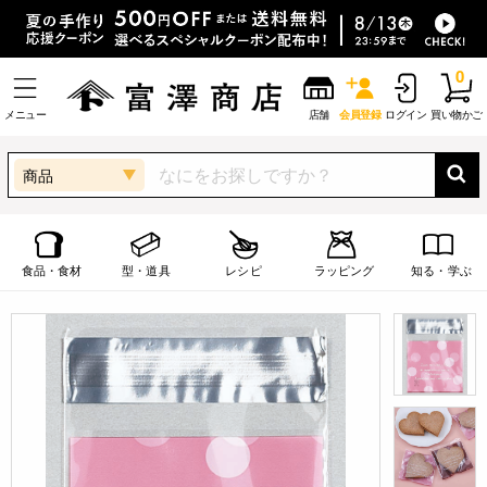
0
メニュー
店舗
会員登録
ログイン
買い物かご
商品
食品・食材
型・道具
レシピ
ラッピング
知る・学ぶ