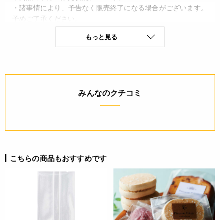
・諸事情により、予告なく販売終了になる場合がございます。
予めご了承ください。
・当サイトに掲載されている商品は、ご購入可能な状態にあっ
もっと見る
ても必ずしも在庫を保証するものではありません。予めご了承
ください。
詳細
みんなのクチコミ
◆形態：合掌ガゼット
◆材質：バリアNY15/PE15/LL25
JANコード
4571507544046
こちらの商品もおすすめです