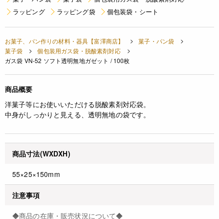
ラッピング
ラッピング袋
個包装袋・シート
お菓子、パン作りの材料・器具【富澤商店】
菓子・パン袋
菓子袋
個包装用ガス袋・脱酸素剤対応
ガス袋 VN-52 ソフト透明無地ガゼット / 100枚
商品概要
洋菓子等にお使いいただける脱酸素剤対応袋。
中身がしっかりと見える、透明無地の袋です。
商品寸法(WXDXH)
55×25×150mm
注意事項
◆商品の在庫・販売状況について◆