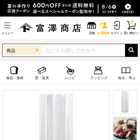
0
メニュー
店舗
会員登録
ログイン
買い物かご
商品
食品・食材
型・道具
レシピ
ラッピング
知る・学ぶ