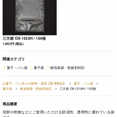
三方袋 OX-1525H / 100枚
1,892円 (税込)
関連カテゴリ
菓子・パン袋
菓子袋
個包装袋・乾燥剤対応
お菓子、パン作りの材料・器具【富澤商店】
菓子・パン袋
菓子袋
個包装袋・乾燥剤対応
三方袋 OX-1318H / 100枚
商品概要
煎餅や乾物などにご使用いただける防湿性、透明性に優れている袋