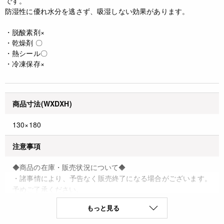
です。
防湿性に優れ水分を逃さず、吸湿しない効果があります。
・脱酸素剤×
・乾燥剤 〇
・熱シール〇
・冷凍保存×
商品寸法(WXDXH)
130×180
注意事項
◆商品の在庫・販売状況について◆
・諸事情により、予告なく販売終了になる場合がございます。
予めご了承ください。
・当サイトに掲載されている商品は、ご購入可能な状態にあっ
もっと見る
ても必ずしも在庫を保証するものではありません。予めご了承
ください。