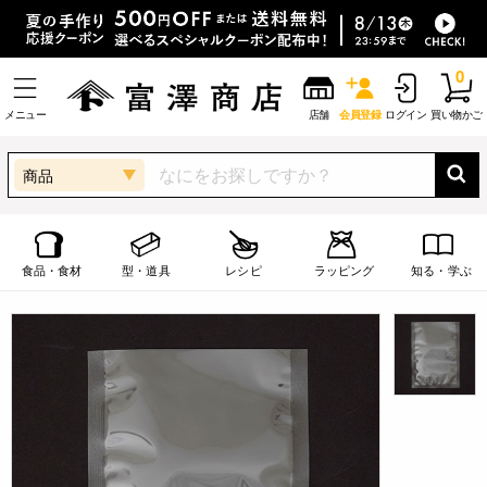
0
メニュー
店舗
会員登録
ログイン
買い物かご
商品
食品・食材
型・道具
レシピ
ラッピング
知る・学ぶ