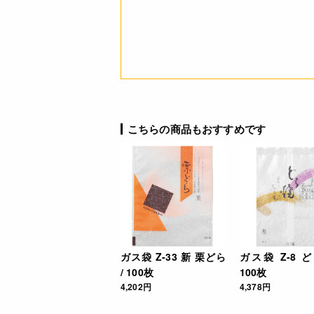
こちらの商品もおすすめです
ガス袋 Z-33 新 栗どら
ガス袋 Z-8 ど
/ 100枚
100枚
4,202円
4,378円