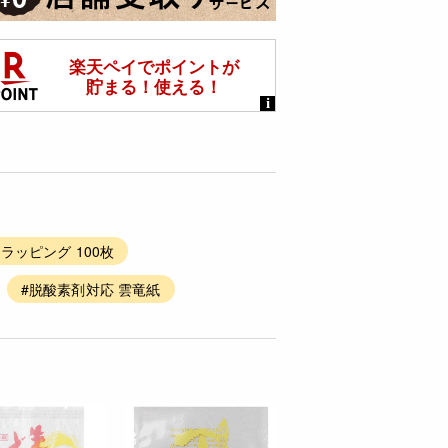
#ラッピング 100枚
#脱酸素剤対応 雲竜紙