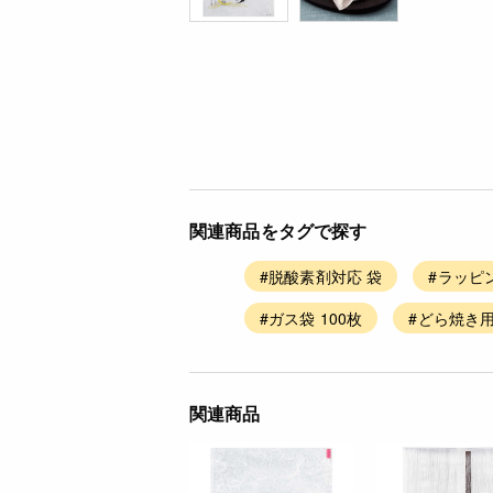
関連商品をタグで探す
#脱酸素剤対応 袋
#ラッピ
#ガス袋 100枚
#どら焼き
関連商品