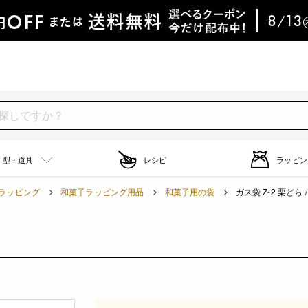
型・道具
レシピ
ラッピン
ラッピング
和菓子ラッピング用品
和菓子用の袋
ガス袋 Z-2 栗どら /