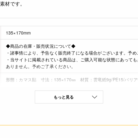
る素材です。
135×170mm
◆商品の在庫・販売状況について◆
・諸事情により、予告なく販売終了になる場合がございます。予め
・当サイトに掲載されている商品は、ご購入可能な状態にあっても
ありません。予めご了承ください。
形態：カマス貼 寸法：135×170㎜ 材質：雲竜紙9g/PE15/バリアOPP
4571507543704
もっと見る