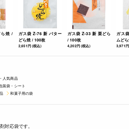
どら焼 /
ガス袋 Z-76 新 バター
ガス袋 Z-33 新 栗どら
ガス袋
どら焼 / 100枚
/ 100枚
ムどら焼
2,651円 (税込)
4,202円 (税込)
3,971円
・人気商品
包装袋・シート
品
和菓子用の袋
素剤対応袋です。