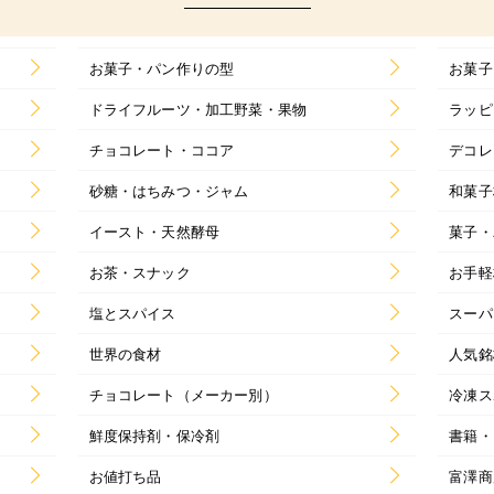
お菓子・パン作りの型
お菓子
ドライフルーツ・加工野菜・果物
ラッピ
チョコレート・ココア
デコレ
砂糖・はちみつ・ジャム
和菓子
イースト・天然酵母
菓子・
お茶・スナック
お手軽
塩とスパイス
スーパ
世界の食材
人気銘
チョコレート（メーカー別）
冷凍ス
鮮度保持剤・保冷剤
書籍・
お値打ち品
富澤商