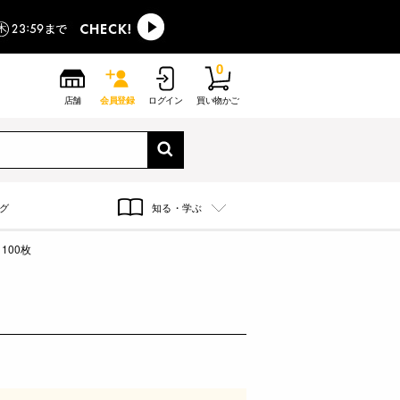
0
店舗
会員登録
ログイン
買い物かご
グ
知る・学ぶ
 100枚