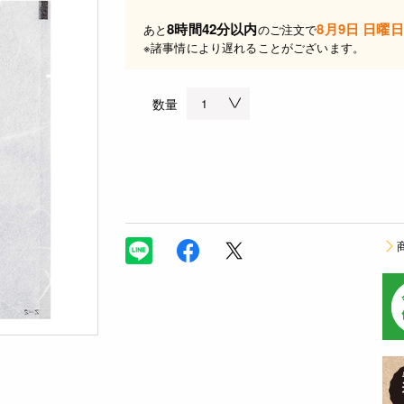
8時間42分以内
8月9日 日曜日
あと
のご注文で
※諸事情により遅れることがございます。
数量