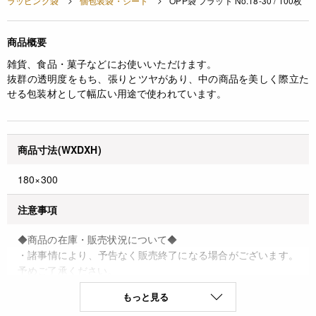
ラッピング袋
個包装袋・シート
OPP袋 フラット No.18-30 / 100枚
商品概要
雑貨、食品・菓子などにお使いいただけます。
抜群の透明度をもち、張りとツヤがあり、中の商品を美しく際立た
せる包装材として幅広い用途で使われています。
商品寸法(WXDXH)
180×300
注意事項
◆商品の在庫・販売状況について◆
・諸事情により、予告なく販売終了になる場合がございます。
予めご了承ください。
・当サイトに掲載されている商品は、ご購入可能な状態にあっ
もっと見る
ても必ずしも在庫を保証するものではありません。予めご了承