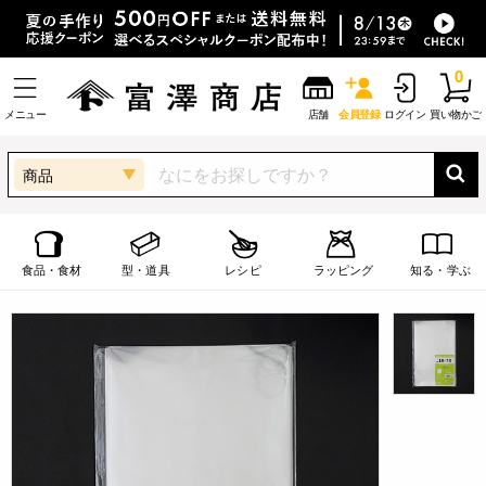
0
メニュー
店舗
会員登録
ログイン
買い物かご
商品
食品・食材
型・道具
レシピ
ラッピング
知る・学ぶ