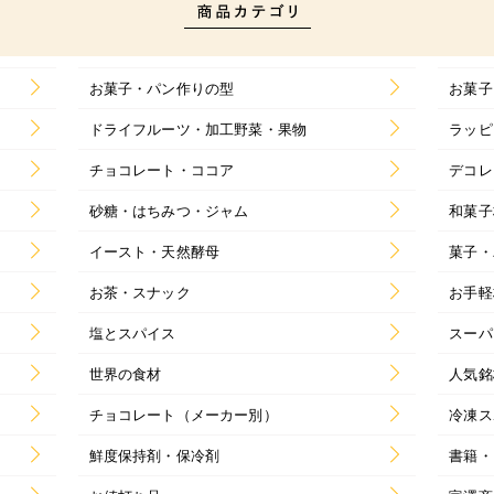
お菓子・パン作りの型
お菓子
ドライフルーツ・加工野菜・果物
ラッピ
チョコレート・ココア
デコレ
砂糖・はちみつ・ジャム
和菓子
イースト・天然酵母
菓子・
お茶・スナック
お手軽
塩とスパイス
スーパ
世界の食材
人気銘
チョコレート（メーカー別）
冷凍ス
鮮度保持剤・保冷剤
書籍・