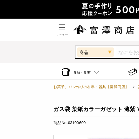
メニュー
商品
食品・食材
お菓子、パン作りの材料・器具【富澤商店】
ガス袋 染紙カラーガゼット 薄紫 VN-F
商品No.03190600