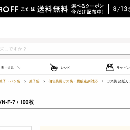
型・道具
レシピ
ラッピン
菓子・パン袋
菓子袋
個包装用ガス袋・脱酸素剤対応
ガス袋 染紙カラー
-7 / 100枚