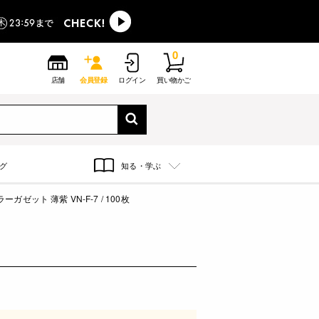
0
店舗
会員登録
ログイン
買い物かご
グ
知る・学ぶ
ガゼット 薄紫 VN-F-7 / 100枚