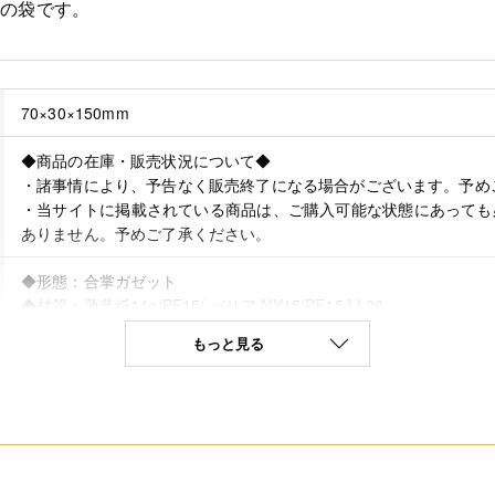
ーの袋です。
70×30×150mm
◆商品の在庫・販売状況について◆
・諸事情により、予告なく販売終了になる場合がございます。予め
・当サイトに掲載されている商品は、ご購入可能な状態にあっても
ありません。予めご了承ください。
◆形態：合掌ガゼット
◆材質：薄葉紙14g/PE15/ バリア NY15/PE15/LL20
もっと見る
4571507543209