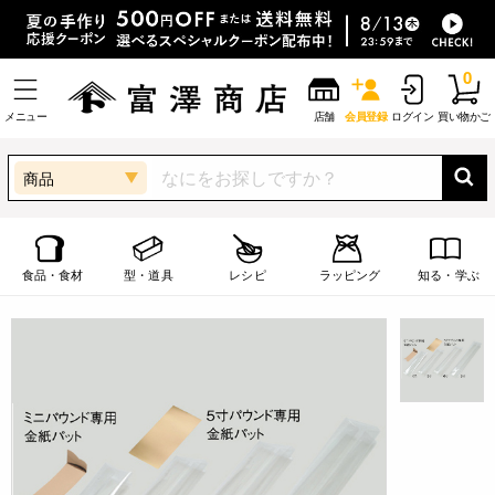
0
メニュー
店舗
会員登録
ログイン
買い物かご
商品
食品・食材
型・道具
レシピ
ラッピング
知る・学ぶ