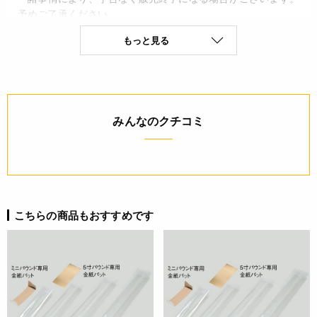
予めご了承ください。
・当サイトに掲載されている商品は、ご購入可能な状態にあっ
もっと見る
ても必ずしも在庫を保証するものではありません。予めご了承
ください。
詳細
みんなのクチコミ
◆材質：バリアNY＃15/LLDPE＃50
【金紙パット】ノーバックW PET蒸着#12 金PP貼 310g/㎡
JANコード
4580622359787
こちらの商品もおすすめです