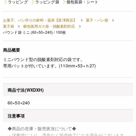
ラッピング
ラッピング袋
個包装袋・シート
お菓子、パン作りの材料・器具【富澤商店】
菓子・パン袋
菓子袋
個包装用ガス袋・脱酸素剤対応
パウンド袋 ミニ (60×50×240) / 100枚
商品概要
ミニパウンド型の脱酸素剤対応の袋です。
専用パットが付いています。(110mm×53×ｈ27)
商品寸法(WXDXH)
60×50×240
注意事項
◆商品の在庫・販売状況について◆
・諸事情により、予告なく販売終了になる場合がございます。