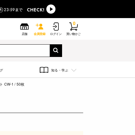
0
店舗
会員登録
ログイン
買い物かご
グ
知る・学ぶ
W-1 / 50枚