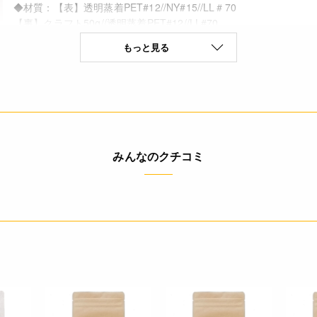
◆材質：【表】透明蒸着PET#12//NY#15//LL＃70
【裏】クラフト50g//透明蒸着PET#12//LL#70
◆ノッチ入り、フック穴、コーナーカット入り
もっと見る
4571507545296
みんなのクチコミ