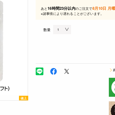
16時間23分以内
8月10日 月
あと
のご注文で
※諸事情により遅れることがございます。
数量
値上