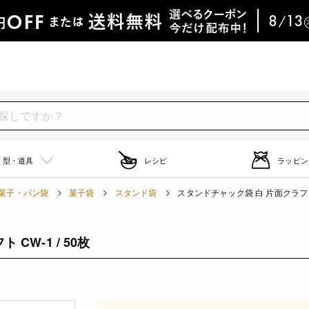
型・道具
レシピ
ラッピン
菓子・パン袋
菓子袋
スタンド袋
スタンドチャック袋 白 片面クラフト C
CW-1 / 50枚