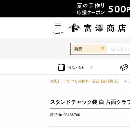
メニュー
商品
食品・食材
お菓子、パン作りの材料・器具【富澤商店】
スタンドチャック袋 白 片面クラフト 
商品No.03186700