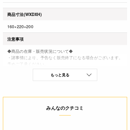
商品寸法(WXDXH)
160×220×200
注意事項
◆商品の在庫・販売状況について◆
・諸事情により、予告なく販売終了になる場合がございます。
予めご了承ください。
・当サイトに掲載されている商品は、ご購入可能な状態にあっ
もっと見る
ても必ずしも在庫を保証するものではありません。予めご了承
ください。
詳細
みんなのクチコミ
◆材質：IP
JANコード