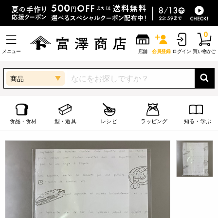
0
メニュー
店舗
会員登録
ログイン
買い物かご
商品
食品・食材
型・道具
レシピ
ラッピング
知る・学ぶ