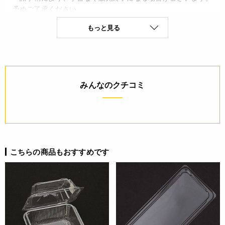
予めご了承ください。
・当サイトに掲載されている商品は、ご購入可能な状態にあっ
もっと見る
ても必ずしも在庫を保証するものではありません。予めご了承
ください。
詳細
みんなのクチコミ
◆材質：A-PET
JANコード
4571142591030
こちらの商品もおすすめです