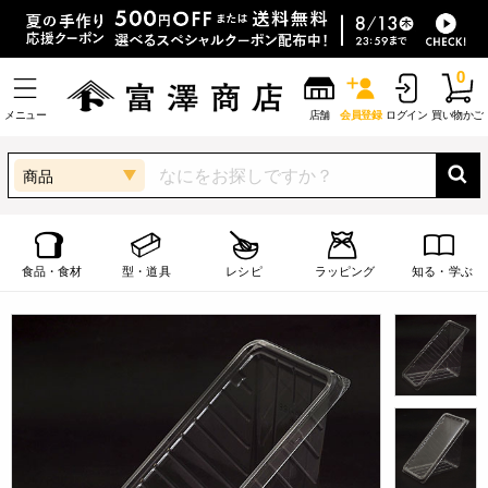
0
メニュー
店舗
会員登録
ログイン
買い物かご
商品
食品・食材
型・道具
レシピ
ラッピング
知る・学ぶ