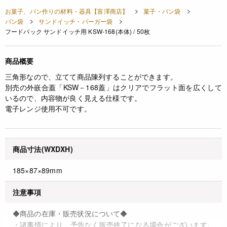
お菓子、パン作りの材料・器具【富澤商店】
菓子・パン袋
パン袋
サンドイッチ・バーガー袋
フードパック サンドイッチ用 KSW-168(本体) / 50枚
商品概要
三角形なので、立てて商品陳列することができます。
別売の外嵌合蓋「KSW－168蓋」はクリアでフラット面を広くして
いるので、内容物が良く見える仕様です。
電子レンジ使用不可です。
商品寸法(WXDXH)
185×87×89mm
注意事項
◆商品の在庫・販売状況について◆
・諸事情により、予告なく販売終了になる場合がございます。