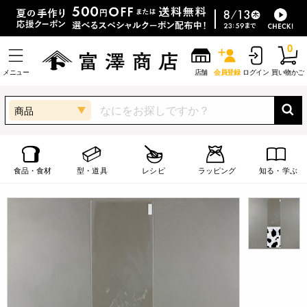
0
メニュー
店舗
会員登録
ログイン
買い物かご
商品
食品・食材
型・道具
レシピ
ラッピング
知る・学ぶ