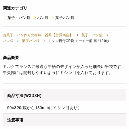
関連カテゴリ
菓子・パン袋
パン袋
菓子パン袋
お菓子、パン作りの材料・器具【富澤商店】
菓子・パン袋
パン袋
菓子パン袋
ミシン目付OP袋 モーモー柄 黒 / 100枚
商品概要
ミルクフランスに最適な牛柄のデザインが入った細長い平袋です。
中央部には開封しやすいようにミシン目を入れております。
商品寸法(WXDXH)
90×320(底から130mmにミシン目あり）
注意事項