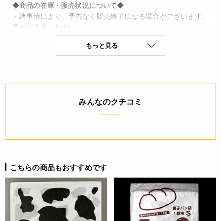
◆商品の在庫・販売状況について◆
・諸事情により、予告なく販売終了になる場合がございます。
予めご了承ください。
・当サイトに掲載されている商品は、ご購入可能な状態にあっ
もっと見る
ても必ずしも在庫を保証するものではありません。予めご了承
ください。
詳細
みんなのクチコミ
◆材質：OP◆厚さ：0.03
JANコード
4571507540437
こちらの商品もおすすめです