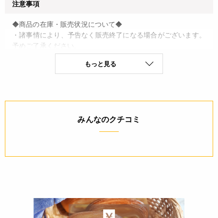
注意事項
◆商品の在庫・販売状況について◆
・諸事情により、予告なく販売終了になる場合がございます。
予めご了承ください。
・当サイトに掲載されている商品は、ご購入可能な状態にあっ
もっと見る
ても必ずしも在庫を保証するものではありません。予めご了承
ください。
詳細
みんなのクチコミ
◆材質：表：OPP防曇25μ ・ 裏：片艶晒クラフト紙
50g/PP20μ
◆原産国：日本
JANコード
4977017406094