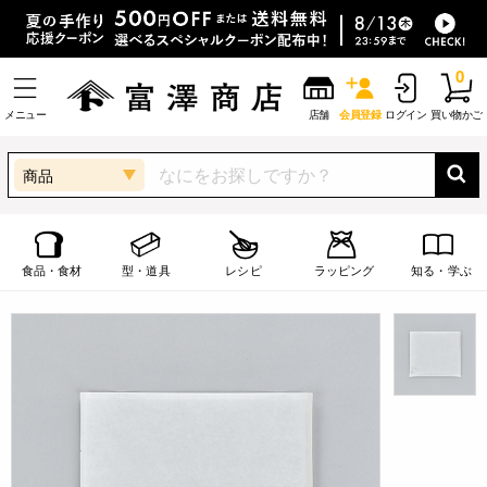
0
メニュー
店舗
会員登録
ログイン
買い物かご
商品
食品・食材
型・道具
レシピ
ラッピング
知る・学ぶ