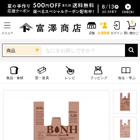
0
メニュー
店舗
会員登録
ログイン
買い物かご
商品
食品・食材
型・道具
レシピ
ラッピング
知る・学ぶ