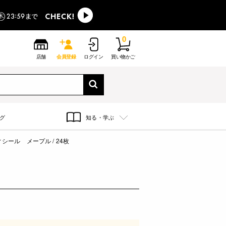
0
店舗
会員登録
ログイン
買い物かご
グ
知る・学ぶ
ール メープル / 24枚