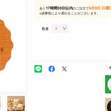
17時間33分以内
8月9日 日曜
あと
のご注文で
※諸事情により遅れることがございます。
数量