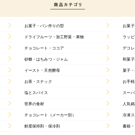
お菓子・パン作りの型
お菓子
ドライフルーツ・加工野菜・果物
ラッピ
チョコレート・ココア
デコレ
砂糖・はちみつ・ジャム
和菓子
イースト・天然酵母
菓子・
お茶・スナック
お手軽
塩とスパイス
スーパ
世界の食材
人気銘
チョコレート（メーカー別）
冷凍ス
鮮度保持剤・保冷剤
書籍・