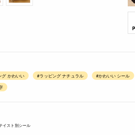
ング かわいい
#ラッピング ナチュラル
#かわいい シール
字
テイスト別シール