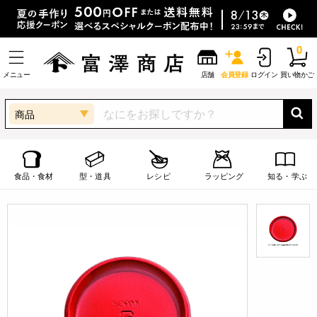
0
メニュー
店舗
会員登録
ログイン
買い物かご
商品
食品・食材
型・道具
レシピ
ラッピング
知る・学ぶ