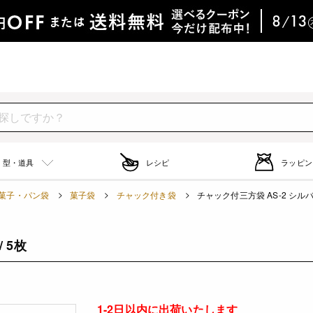
型・道具
レシピ
ラッピン
菓子・パン袋
菓子袋
チャック付き袋
チャック付三方袋 AS-2 シルバー
 5枚
1-2日以内に出荷いたします