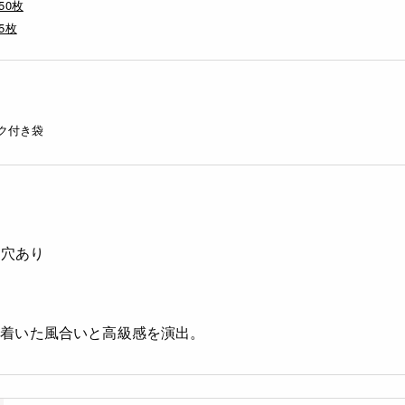
50枚
5枚
ク付き袋
ック穴あり
ち着いた風合いと高級感を演出。