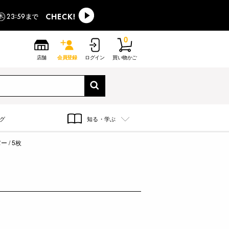
0
店舗
会員登録
ログイン
買い物かご
グ
知る・学ぶ
 / 5枚