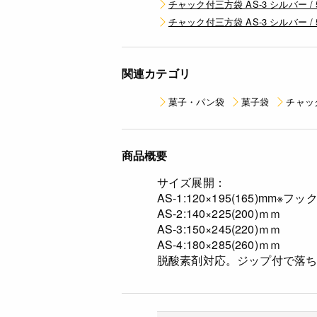
チャック付三方袋 AS-3 シルバー / 
チャック付三方袋 AS-3 シルバー / 
関連カテゴリ
菓子・パン袋
菓子袋
チャッ
商品概要
サイズ展開：
AS-1:120×195(165)mm※フ
AS-2:140×225(200)ｍｍ
AS-3:150×245(220)ｍｍ
AS-4:180×285(260)ｍｍ
脱酸素剤対応。ジップ付で落