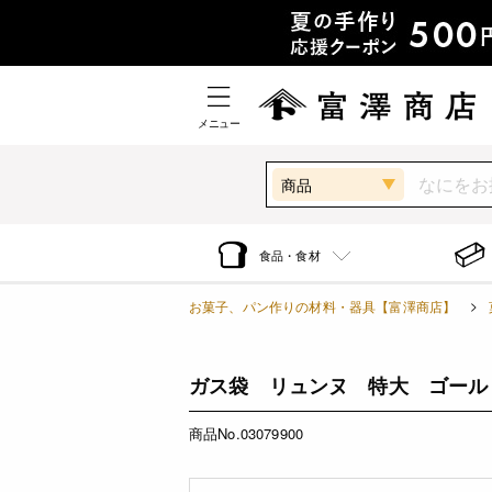
メニュー
商品
食品・食材
お菓子、パン作りの材料・器具【富澤商店】
ガス袋 リュンヌ 特大 ゴールド 
商品No.03079900