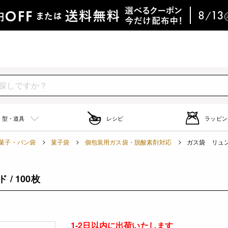
型・道具
レシピ
ラッピン
菓子・パン袋
菓子袋
個包装用ガス袋・脱酸素剤対応
ガス袋 リュン
/ 100枚
1-2日以内に出荷いたします