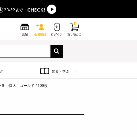
0
店舗
会員登録
ログイン
買い物かご
グ
知る・学ぶ
ヌ 特大 ゴールド / 100枚