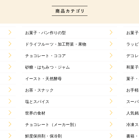
お菓子・パン作りの型
お菓子
ドライフルーツ・加工野菜・果物
ラッピ
チョコレート・ココア
デコレ
砂糖・はちみつ・ジャム
和菓子
イースト・天然酵母
菓子・
お茶・スナック
お手軽
塩とスパイス
スーパ
世界の食材
人気銘
チョコレート（メーカー別）
冷凍ス
鮮度保持剤・保冷剤
書籍・