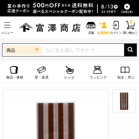
0
メニュー
店舗
会員登録
ログイン
買い物かご
商品
食品・食材
型・道具
レシピ
ラッピング
知る・学ぶ