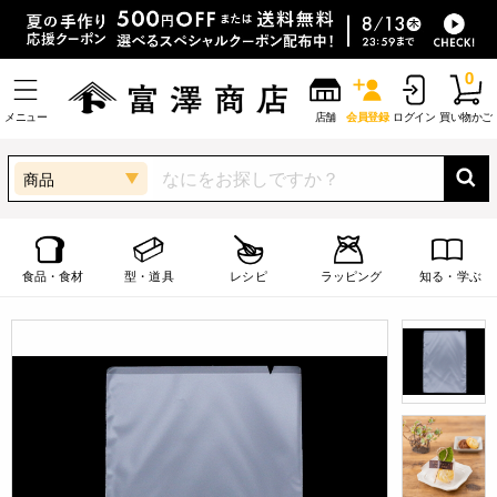
0
メニュー
店舗
会員登録
ログイン
買い物かご
商品
食品・食材
型・道具
レシピ
ラッピング
知る・学ぶ