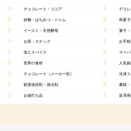
チョコレート・ココア
デコレ
砂糖・はちみつ・ジャム
和菓子
イースト・天然酵母
菓子・
お茶・スナック
お手軽
塩とスパイス
スーパ
世界の食材
人気銘
チョコレート（メーカー別）
冷凍ス
鮮度保持剤・保冷剤
書籍・
お値打ち品
富澤商