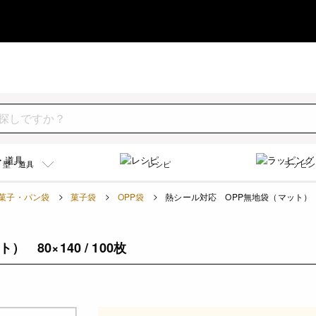
型・道具
レシピ
ラッピン
菓子・パン袋
菓子袋
OPP袋
熱シール対応 OPP無地袋（マット） 80×
80×140 / 100枚