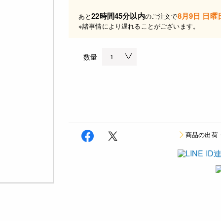
22時間45分以内
8月9日 日曜
あと
のご注文で
※諸事情により遅れることがございます。
数量
商品の出荷