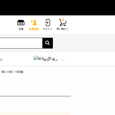
0
店舗
会員登録
ログイン
買い物かご
グ
知る・学ぶ
140 / 100枚