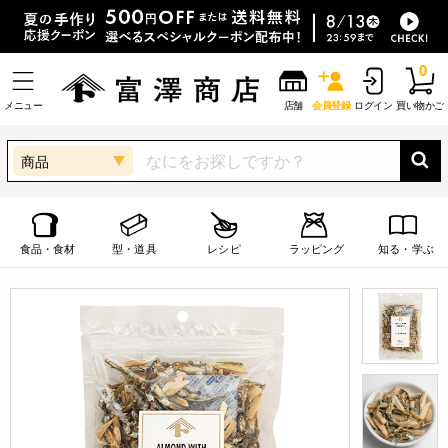
0
メニュー
店舗
会員登録
ログイン
買い物かご
商品
食品・食材
型・道具
レシピ
ラッピング
知る・学ぶ