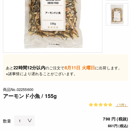
22時間12分以内
8月11日 火曜日
あと
のご注文で
に出荷します。
※諸事情により遅れることがございます。
商品No.02255600
アーモンド小魚 / 155g
（1件）
798 円 (税抜)
数量
861円 (税込)