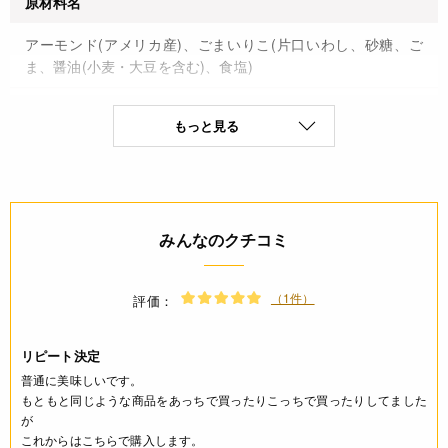
原材料名
アーモンド(アメリカ産)、ごまいりこ(片口いわし、砂糖、ご
ま、醤油(小麦・大豆を含む)、食塩)
保存方法(未開封)
もっと見る
直射日光、高温多湿を避け保存
賞味期限(未開封時)
※製造日を起点とした期限です。
みんなのクチコミ
150日
（1件）
アレルギー
評価：
小麦(特定原材料8品目)
リピート決定
普通に美味しいです。
栄養成分表示
もともと同じような商品をあっちで買ったりこっちで買ったりしてました
が
(100gあたり) エネルギー 551kcal たんぱく質 28.6g 脂質
これからはこちらで購入します。