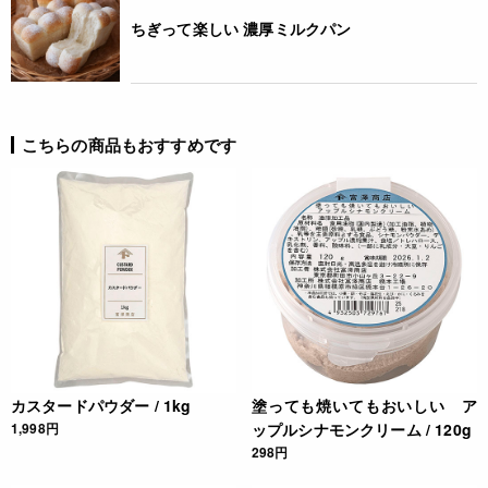
* 本品加工所では、小麦・卵・そば・落花生・えび・かに・く
ちぎって楽しい 濃厚ミルクパン
るみを含む食品も扱っています。(特定原材料8品目中)
栄養成分表示
(100g当たり) エネルギー 662kcal たんぱく質 1.3g 脂質 53.2g
こちらの商品もおすすめです
炭水化物 44.5g 食塩相当量 0.3g *この表示値は、目安です。
注意事項
* 塗ってトーストするときは、必ずオーブン皿またはアルミホ
イルにのせオーブントースターで焼いてください。
* トーストをしなくても召しあがれます。
* 開封後は25℃以下で保存し、2週間を目安にご使用くださ
い。
JANコード
カスタードパウダー / 1kg
塗っても焼いてもおいしい ア
1,998円
ップルシナモンクリーム / 120g
4932503629760
298円