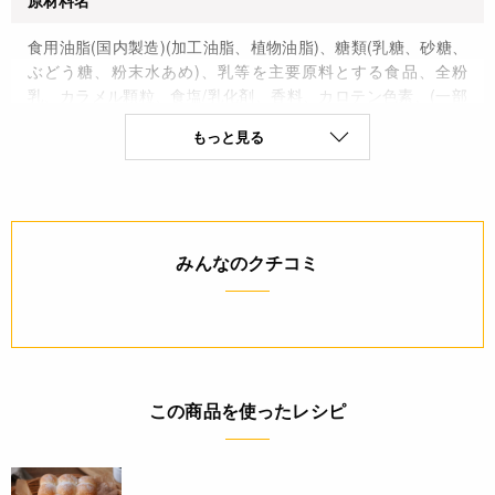
原材料名
食用油脂(国内製造)(加工油脂、植物油脂)、糖類(乳糖、砂糖、
ぶどう糖、粉末水あめ)、乳等を主要原料とする食品、全粉
乳、カラメル顆粒、食塩/乳化剤、香料、カロテン色素、(一部
に乳成分・大豆を含む)
もっと見る
保存方法(未開封)
直射日光・高温多湿を避け冷暗所に保存
賞味期限(未開封時)
みんなのクチコミ
※製造日を起点とした期限です。
150日
アレルギー
この商品を使ったレシピ
乳成分(特定原材料8品目)
コンタミネーション