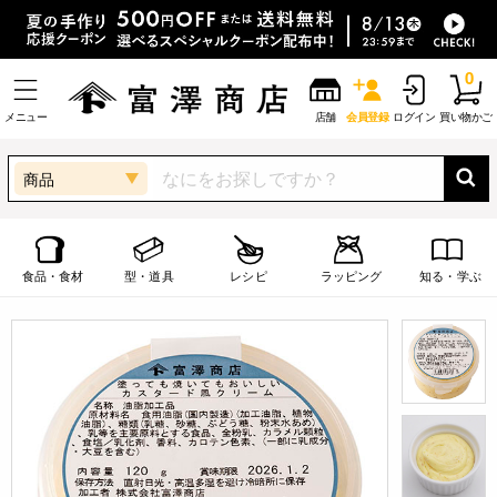
0
メニュー
店舗
会員登録
ログイン
買い物かご
商品
食品・食材
型・道具
レシピ
ラッピング
知る・学ぶ