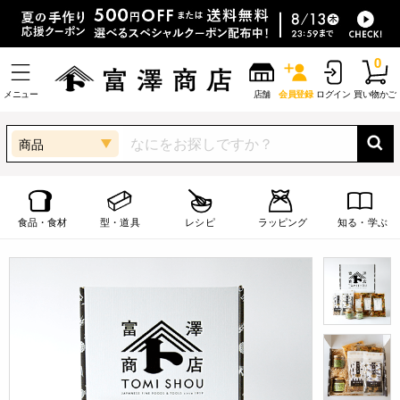
0
メニュー
店舗
会員登録
ログイン
買い物かご
商品
食品・食材
型・道具
レシピ
ラッピング
知る・学ぶ