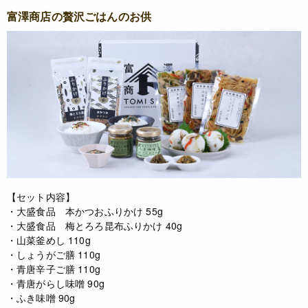
富澤商店の贅沢ごはんのお供
【セット内容】
・大盛食品 本かつおふりかけ 55g
・大盛食品 梅とろろ昆布ふりかけ 40g
・山菜釜めし 110g
・しょうがご膳 110g
・青唐辛子ご膳 110g
・青唐がらし味噌 90g
・ふき味噌 90g