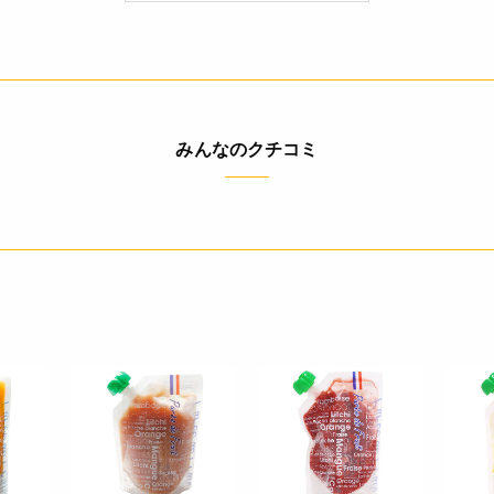
なし(特定原材料8品目)
(100g当たり) エネルギー 88kcal たんぱく質 0.7g 脂質 0.1g 炭水
みんなのクチコミ
* パッケージの写真はイメージです。
* 収穫ロットにより、色合いに差が生じる場合があります。
* 解凍に際しては、必ず未開封のまま冷蔵庫内で解凍して下さい。
* 開封後は早めにお使い頂き、再冷凍はお控え下さい。
◆商品の在庫・販売状況について◆
・諸事情により、予告なく販売終了になる場合がございます。予め
・当サイトに掲載されている商品は、ご購入可能な状態にあっても
ありません。予めご了承ください。
◆加熱調理の必要性：加熱調理の必要はありません。
◆フランス・ラビフリュイ社は「フルーツの自然なおいしさ」をモ
使用せず、果実と砂糖のみを使用することにこだわっています。シ
るような感覚」だとその品質を高く評価し愛用しているファンがい