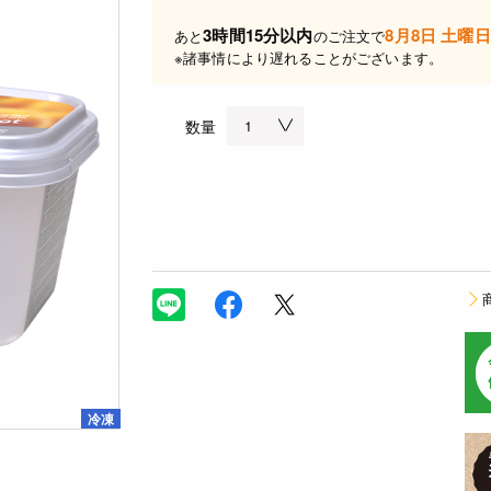
3時間15分以内
8月8日 土曜日
あと
のご注文で
※諸事情により遅れることがございます。
数量
冷凍