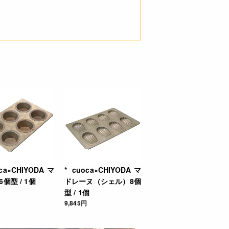
ジで洗い、水気をよく拭き取って
さい。
凹のある型には、まんべんなくオ
します。
電子レンジでのご使用はおやめく
い。
で洗い、水気をよく拭き取り十分
させてから保管します。
使用にならないでください。
。
い。すり傷などからのサビを防止
oca×CHIYODAマ
* cuoca×CHIYODAマ
個型 / 1個
ドレーヌ（シェル）8個
型 / 1個
9,845円