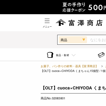
メニュー
商品
食品・食材
お菓子、パン作りの材料・器具【富澤商店】
【OLT】cuoca×CHIYODA くまちゃん15個型 / 1個
【OLT】cuoca×CHIYODA くまち
商品No.02083801