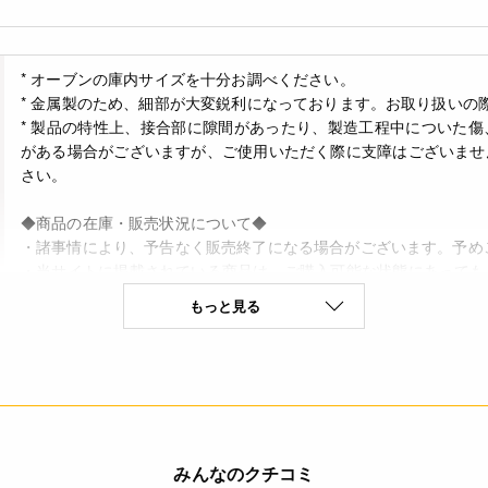
* オーブンの庫内サイズを十分お調べください。
* 金属製のため、細部が大変鋭利になっております。お取り扱いの
* 製品の特性上、接合部に隙間があったり、製造工程中についた
がある場合がございますが、ご使用いただく際に支障はございませ
さい。
◆商品の在庫・販売状況について◆
・諸事情により、予告なく販売終了になる場合がございます。予め
・当サイトに掲載されている商品は、ご購入可能な状態にあっても
ありません。予めご了承ください。
もっと見る
◆材質：ブリキメッキ鋼板(シリコンコート)
◆原産国：日本
＜ブリキ(シリコンコート)製品お取り扱い上の注意＞
ご使用前に必ずお読みいただき、正しくご使用ください。
みんなのクチコミ
・本品は製菓、製パン用品です。本来の目的以外には使用しないで