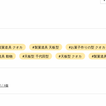
製菓道具 クオカ
#製菓道具 天板型
#お菓子作りの型 クオカ
道具 動物
#天板型 千代田型
#天板型 クオカ
#製菓道
 / 1個