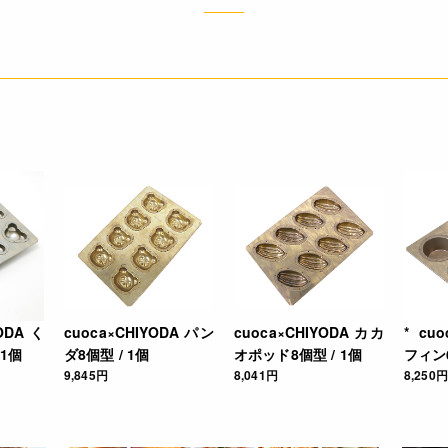
・はじめてご使用になる時は、台所用洗剤をつけた柔らかいスポン
からご使用ください。
・表面にバターやショートニングなどの食用油を塗ってご使用くだ
※型離れのためだけではなく、型を保護するためにも必要です。凸
イルを吹き付けることができるスプレーオイルのご使用をおすすめ
・空焼きおよび直火は避けて、オーブンでご使用ください。また、
ださい。
・ご使用の際は、ヤケド、切傷などのケガに十分に注意してくださ
・使用後は、型が冷めてから台所用洗剤をつけた柔らかいスポンジ
に乾燥させてください。熱の残ったオーブンに入れて、完全に乾燥
・金属たわし、みがき粉、ナイフなどは表面を傷つけますので、ご
・食器洗浄機、食器乾燥機には入れないでください。
・製品に傷をつけたり、水気が残っているとサビの原因となります
・長期間使用せず保管する場合は全体に薄く食用油を塗ってくださ
できます。
YODAく
cuoca×CHIYODA パン
cuoca×CHIYODA カカ
* cu
 1個
ダ8個型 / 1個
オポッド8個型 / 1個
フィン6
4932503858047
9,845円
8,041円
8,250円