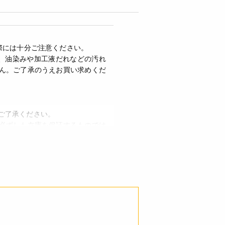
際には十分ご注意ください。
傷、油染みや加工液だれなどの汚れ
ん。ご了承のうえお買い求めくだ
ご了承ください。
必ずしも在庫を保証するものでは
ください。