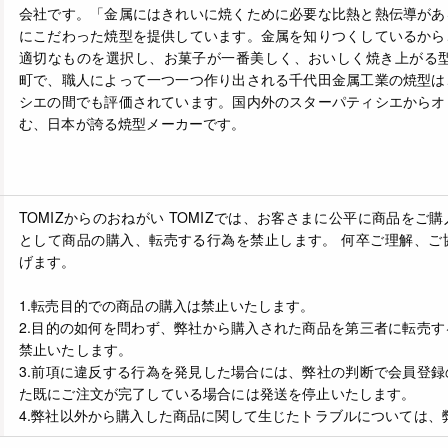
会社です。「金属にはきれいに焼くために必要な比熱と熱伝導があ
にこだわった焼型を提供しています。金属を知りつくしているから
適切なものを選択し、お菓子が一番美しく、おいしく焼き上がる型
町で、職人によって一つ一つ作り出される千代田金属工業の焼型は
シエの間でも評価されています。国内外のスターパティシエからオ
む、日本が誇る焼型メーカーです。
TOMIZからのおねがい
TOMIZでは、お客さまに公平に商品をご
として商品の購入、転売する行為を禁止します。 何卒ご理解、ご
げます。
1.転売目的での商品の購入は禁止いたします。
2.目的の如何を問わず、弊社から購入された商品を第三者に転売
禁止いたします。
3.前項に違反する行為を発見した場合には、弊社の判断で会員登
た既にご注文が完了している場合には発送を停止いたします。
4.弊社以外から購入した商品に関して生じたトラブルについては、