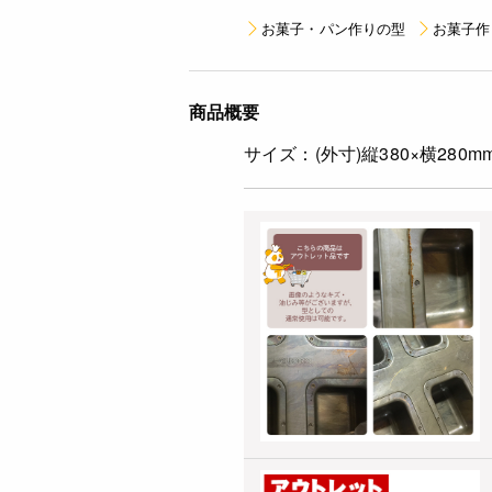
お菓子・パン作りの型
お菓子作
商品概要
サイズ：(外寸)縦380×横280