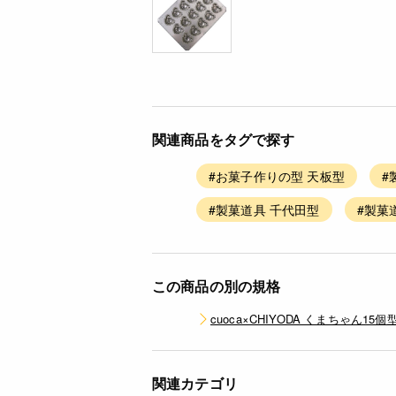
関連商品をタグで探す
#お菓子作りの型 天板型
#
#製菓道具 千代田型
#製菓
この商品の別の規格
cuoca×CHIYODA くまちゃん15個型
関連カテゴリ