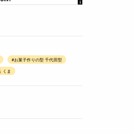
#お菓子作りの型 千代田型
具 くま