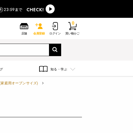
0
店舗
会員登録
ログイン
買い物かご
グ
知る・学ぶ
(家庭用オーブンサイズ)